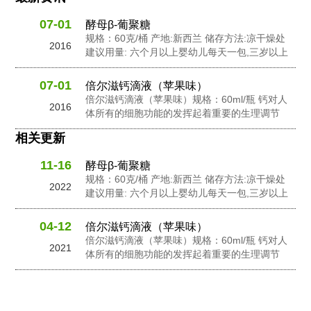
07-01
酵母β-葡聚糖
规格：60克/桶 产地:新西兰 储存方法:凉干燥处
2016
建议用量: 六个月以上婴幼儿每天一包,三岁以上
幼儿每天2包,孕妇及成人每天3包 配料: 抗性糊
精，食用非活性酵母粉，岩藻多糖，水苏糖，酵
07-01
倍尔滋钙滴液（苹果味）
母 β-葡聚糖，针叶樱桃粉，黄金奇异果粉，接骨
倍尔滋钙滴液（苹果味）规格：60ml/瓶 钙对人
2016
木莓粉，N-乙酰神经氨酸...
体所有的细胞功能的发挥起着重要的生理调节
作。钙在人体内含量的不足会影响人体的生长发
相关更新
良和健康。钙在维持骨骼和牙齿健康以及对神经
信息传输中起到了重要的作用，此外它还有助于
11-16
酵母β-葡聚糖
促进心脏肌肉功能，并激活一些消化酶的活性。
规格：60克/桶 产地:新西兰 储存方法:凉干燥处
钙是人体中一个必要的营养成份之一。...
2022
建议用量: 六个月以上婴幼儿每天一包,三岁以上
幼儿每天2包,孕妇及成人每天3包 配料: 抗性糊
精，食用非活性酵母粉，岩藻多糖，水苏糖，酵
04-12
倍尔滋钙滴液（苹果味）
母 β-葡聚糖，针叶樱桃粉，黄金奇异果粉，接骨
倍尔滋钙滴液（苹果味）规格：60ml/瓶 钙对人
2021
木莓粉，N-乙酰神经氨酸...
体所有的细胞功能的发挥起着重要的生理调节
作。钙在人体内含量的不足会影响人体的生长发
良和健康。钙在维持骨骼和牙齿健康以及对神经
信息传输中起到了重要的作用，此外它还有助于
促进心脏肌肉功能，并激活一些消化酶的活性。