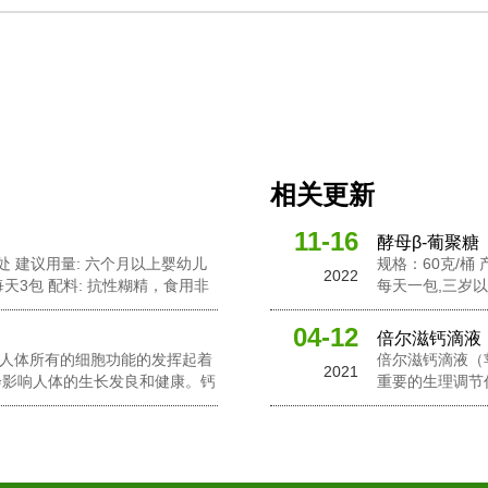
相关更新
11-16
酵母β-葡聚糖
燥处 建议用量: 六个月以上婴幼儿
规格：60克/桶
2022
天3包 配料: 抗性糊精，食用非
每天一包,三岁以
葡聚糖，针叶樱桃粉，黄金奇异果
活性酵母粉，岩
粉，接骨木莓粉，
04-12
倍尔滋钙滴液
钙对人体所有的细胞功能的发挥起着
倍尔滋钙滴液（
2021
会影响人体的生长发良和健康。钙
重要的生理调节
中起到了重要的作用，此外它还有
在维持骨骼和牙
的活性。钙是人体中一个必要的营
助于促进心脏肌
养成份之一。...