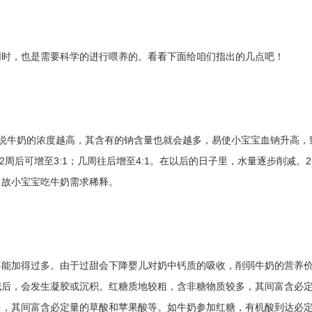
同时，也是需要科学的进行喂养的。看看下面给咱们指出的几点吧！
而说牛奶的浓度越高，其含有的钠含量也就会越多，易使小宝宝血钠升高，
）；2周后可增至3:1；几周往后增至4:1。在以后的日子里，水量逐步削减
，故小宝宝吃牛奶需求稀释。
能加得过多。由于过甜会下降婴儿对奶中钙质的吸收，削弱牛奶的营养价值
碱后，会发生凝胶或沉积。红糖质地较粗，含非糖物质较多，其间富含必
多，其间富含必定量的草酸和苹果酸等。如牛奶参加红糖，有机酸到达必