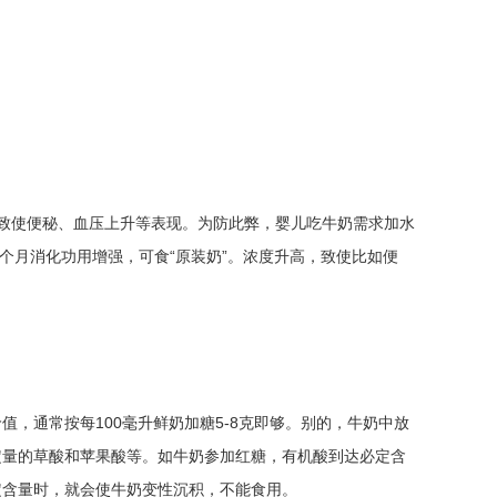
致使便秘、血压上升等表现。为防此弊，婴儿吃牛奶需求加水
。2个月消化功用增强，可食“原装奶”。浓度升高，致使比如便
，通常按每100毫升鲜奶加糖5-8克即够。别的，牛奶中放
定量的草酸和苹果酸等。如牛奶参加红糖，有机酸到达必定含
定含量时，就会使牛奶变性沉积，不能食用。