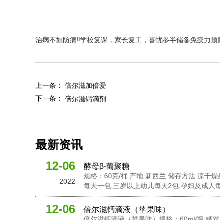
治病不如防病‼学校复课，家长复工，喜忧参半储备免疫力预
上一条：
倍尔滋加倍爱
下一条：
倍尔滋钙滴剂
最新资讯
12-06
酵母β-葡聚糖
规格：60克/桶 产地:新西兰 储存方法:凉干
2022
每天一包,三岁以上幼儿每天2包,孕妇及成人每
活性酵母粉，岩藻多糖，水苏糖，酵母 β-
粉，接骨木莓粉，N-乙酰神经氨酸...
12-06
倍尔滋钙滴液（苹果味）
倍尔滋钙滴液（苹果味）规格：60ml/瓶 