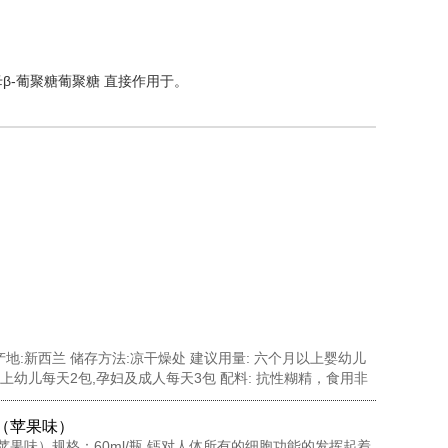
-葡聚糖葡聚糖 直接作用于。
 产地:新西兰 储存方法:凉干燥处 建议用量: 六个月以上婴幼儿
上幼儿每天2包,孕妇及成人每天3包 配料: 抗性糊精，食用非
藻多糖，水苏糖，酵母 β-葡聚糖，针叶樱桃粉，黄金奇异果
N-乙酰神经氨酸...
（苹果味）
苹果味）规格：60ml/瓶 钙对人体所有的细胞功能的发挥起着