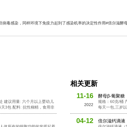
防病毒感染，同样环境下免疫力起到了感染机率的决定性作用#倍尔滋酵母β
相关更新
11-16
酵母β-葡聚糖
燥处 建议用量: 六个月以上婴幼儿
规格：60克/桶
2022
天3包 配料: 抗性糊精，食用非
每天一包,三岁以
葡聚糖，针叶樱桃粉，黄金奇异果
活性酵母粉，岩
粉，接骨木莓粉，
04-12
倍尔滋钙滴液
钙对人体所有的细胞功能的发挥起着
倍尔滋钙滴液（