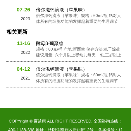
幼儿每天2包,孕妇及成人每天3包 配料: 抗性糊
精，食用非活性酵母粉，岩藻多糖，水苏糖，酵
07-26
倍尔滋钙滴液（苹果味）
母 β-葡聚糖，针叶樱桃粉，黄金奇异果粉，接骨
倍尔滋钙滴液（苹果味）规格：60ml/瓶 钙对人
2023
木莓粉，N-乙酰神经氨酸...
体所有的细胞功能的发挥起着重要的生理调节
作。钙在人体内含量的不足会影响人体的生长发
相关更新
良和健康。钙在维持骨骼和牙齿健康以及对神经
信息传输中起到了重要的作用，此外它还有助于
11-16
酵母β-葡聚糖
促进心脏肌肉功能，并激活一些消化酶的活性。
规格：60克/桶 产地:新西兰 储存方法:凉干燥处
钙是人体中一个必要的营养成份之一。...
2022
建议用量: 六个月以上婴幼儿每天一包,三岁以上
幼儿每天2包,孕妇及成人每天3包 配料: 抗性糊
精，食用非活性酵母粉，岩藻多糖，水苏糖，酵
04-12
倍尔滋钙滴液（苹果味）
母 β-葡聚糖，针叶樱桃粉，黄金奇异果粉，接骨
倍尔滋钙滴液（苹果味）规格：60ml/瓶 钙对人
2021
木莓粉，N-乙酰神经氨酸...
体所有的细胞功能的发挥起着重要的生理调节
作。钙在人体内含量的不足会影响人体的生长发
良和健康。钙在维持骨骼和牙齿健康以及对神经
信息传输中起到了重要的作用，此外它还有助于
促进心脏肌肉功能，并激活一些消化酶的活性。
钙是人体中一个必要的营养成份之一。...
COPYright © 百益康 ALL RIGHT RESERVED. 全国咨询热线：
400-1188-698 地址：沈阳浑南新区新明街12号 备案编号：
辽