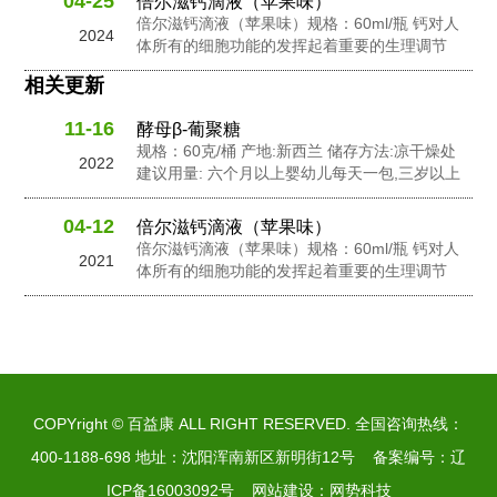
04-25
倍尔滋钙滴液（苹果味）
母 β-葡聚糖，针叶樱桃粉，黄金奇异果粉，接骨
倍尔滋钙滴液（苹果味）规格：60ml/瓶 钙对人
2024
木莓粉，N-乙酰神经氨酸...
体所有的细胞功能的发挥起着重要的生理调节
作。钙在人体内含量的不足会影响人体的生长发
相关更新
良和健康。钙在维持骨骼和牙齿健康以及对神经
信息传输中起到了重要的作用，此外它还有助于
11-16
酵母β-葡聚糖
促进心脏肌肉功能，并激活一些消化酶的活性。
规格：60克/桶 产地:新西兰 储存方法:凉干燥处
钙是人体中一个必要的营养成份之一。...
2022
建议用量: 六个月以上婴幼儿每天一包,三岁以上
幼儿每天2包,孕妇及成人每天3包 配料: 抗性糊
精，食用非活性酵母粉，岩藻多糖，水苏糖，酵
04-12
倍尔滋钙滴液（苹果味）
母 β-葡聚糖，针叶樱桃粉，黄金奇异果粉，接骨
倍尔滋钙滴液（苹果味）规格：60ml/瓶 钙对人
2021
木莓粉，N-乙酰神经氨酸...
体所有的细胞功能的发挥起着重要的生理调节
作。钙在人体内含量的不足会影响人体的生长发
良和健康。钙在维持骨骼和牙齿健康以及对神经
信息传输中起到了重要的作用，此外它还有助于
促进心脏肌肉功能，并激活一些消化酶的活性。
钙是人体中一个必要的营养成份之一。...
COPYright © 百益康 ALL RIGHT RESERVED. 全国咨询热线：
400-1188-698 地址：沈阳浑南新区新明街12号 备案编号：
辽
ICP备16003092号
网站建设
：网势科技