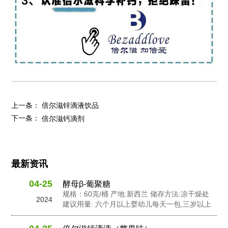
上一条：
倍尔滋锌滴液饮品
下一条：
倍尔滋钙滴剂
最新资讯
04-25
酵母β-葡聚糖
规格：60克/桶 产地:新西兰 储存方法:凉干燥处
2024
建议用量: 六个月以上婴幼儿每天一包,三岁以上
幼儿每天2包,孕妇及成人每天3包 配料: 抗性糊
精，食用非活性酵母粉，岩藻多糖，水苏糖，酵