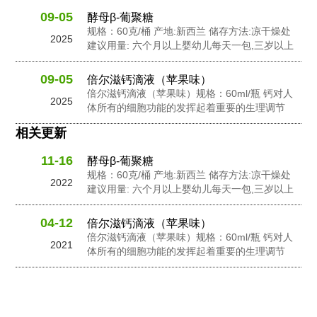
09-05
酵母β-葡聚糖
规格：60克/桶 产地:新西兰 储存方法:凉干燥处
2025
建议用量: 六个月以上婴幼儿每天一包,三岁以上
幼儿每天2包,孕妇及成人每天3包 配料: 抗性糊
精，食用非活性酵母粉，岩藻多糖，水苏糖，酵
09-05
倍尔滋钙滴液（苹果味）
母 β-葡聚糖，针叶樱桃粉，黄金奇异果粉，接骨
倍尔滋钙滴液（苹果味）规格：60ml/瓶 钙对人
2025
木莓粉，N-乙酰神经氨酸...
体所有的细胞功能的发挥起着重要的生理调节
作。钙在人体内含量的不足会影响人体的生长发
相关更新
良和健康。钙在维持骨骼和牙齿健康以及对神经
信息传输中起到了重要的作用，此外它还有助于
11-16
酵母β-葡聚糖
促进心脏肌肉功能，并激活一些消化酶的活性。
规格：60克/桶 产地:新西兰 储存方法:凉干燥处
钙是人体中一个必要的营养成份之一。...
2022
建议用量: 六个月以上婴幼儿每天一包,三岁以上
幼儿每天2包,孕妇及成人每天3包 配料: 抗性糊
精，食用非活性酵母粉，岩藻多糖，水苏糖，酵
04-12
倍尔滋钙滴液（苹果味）
母 β-葡聚糖，针叶樱桃粉，黄金奇异果粉，接骨
倍尔滋钙滴液（苹果味）规格：60ml/瓶 钙对人
2021
木莓粉，N-乙酰神经氨酸...
体所有的细胞功能的发挥起着重要的生理调节
作。钙在人体内含量的不足会影响人体的生长发
良和健康。钙在维持骨骼和牙齿健康以及对神经
信息传输中起到了重要的作用，此外它还有助于
促进心脏肌肉功能，并激活一些消化酶的活性。