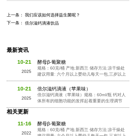
上一条：
我们应该如何选择益生菌呢？
下一条：
倍尔滋钙滴液饮品
最新资讯
10-21
酵母β-葡聚糖
规格：60克/桶 产地:新西兰 储存方法:凉干燥处
2025
建议用量: 六个月以上婴幼儿每天一包,三岁以上
幼儿每天2包,孕妇及成人每天3包 配料: 抗性糊
精，食用非活性酵母粉，岩藻多糖，水苏糖，酵
10-21
倍尔滋钙滴液（苹果味）
母 β-葡聚糖，针叶樱桃粉，黄金奇异果粉，接骨
倍尔滋钙滴液（苹果味）规格：60ml/瓶 钙对人
2025
木莓粉，N-乙酰神经氨酸...
体所有的细胞功能的发挥起着重要的生理调节
作。钙在人体内含量的不足会影响人体的生长发
相关更新
良和健康。钙在维持骨骼和牙齿健康以及对神经
信息传输中起到了重要的作用，此外它还有助于
11-16
酵母β-葡聚糖
促进心脏肌肉功能，并激活一些消化酶的活性。
规格：60克/桶 产地:新西兰 储存方法:凉干燥处
钙是人体中一个必要的营养成份之一。...
2022
建议用量: 六个月以上婴幼儿每天一包,三岁以上