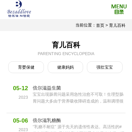
当前位置：
>
首页
育儿百科
育儿百科
PARENTING ENCYCLOPEDIA
育婴保健
健康妈妈
强壮宝宝
05-12
倍尔滋益生菌
宝宝出现肠胃问题采用急性治愈不可取！生理型肠
2023
胃问题大多由于营养吸收障碍造成的，温和调理很
重要.给肠胃一点时间和空间，让它自愈能力增强，
宝宝才能从根源改变肠胃抵御力.
05-06
倍尔滋乳糖酶
“乳糖不耐症” 源于先天的遗传性表达。高活性的#
2023