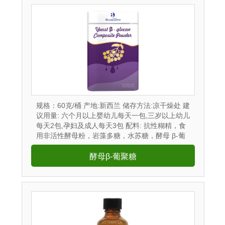
规格：60克/桶 产地:新西兰 储存方法:凉干燥处 建
议用量: 六个月以上婴幼儿每天一包,三岁以上幼儿
每天2包,孕妇及成人每天3包 配料: 抗性糊精，食
用非活性酵母粉，岩藻多糖，水苏糖，酵母 β-葡
聚糖，针叶樱桃粉，黄金奇异果粉，接骨木莓
粉，N-乙酰神经氨酸...
酵母β-葡聚糖