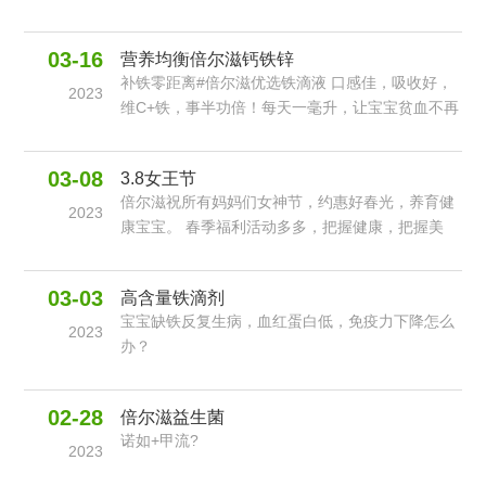
30%，增加感染病率50%。防患未然，刻不容缓#
倍尔滋葡聚糖 强化自身免疫，坚持4周，给宝宝无
03-16
营养均衡倍尔滋钙铁锌
限免疫可能。
补铁零距离#倍尔滋优选铁滴液 口感佳，吸收好，
2023
维C+铁，事半功倍！每天一毫升，让宝宝贫血不再
有烦恼
03-08
3.8女王节
倍尔滋祝所有妈妈们女神节，约惠好春光，养育健
2023
康宝宝。 春季福利活动多多，把握健康，把握美
丽。
03-03
高含量铁滴剂
宝宝缺铁反复生病，血红蛋白低，免疫力下降怎么
2023
办？
02-28
倍尔滋益生菌
诺如+甲流?
2023