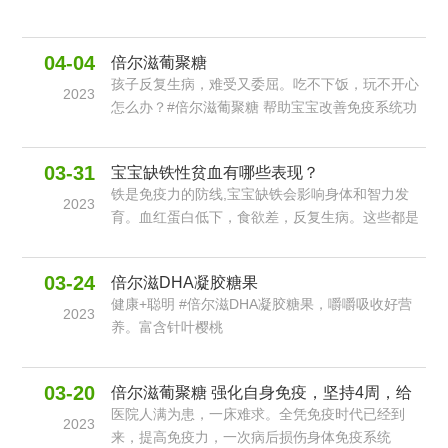
04-04
倍尔滋葡聚糖
孩子反复生病，难受又委屈。吃不下饭，玩不开心
2023
怎么办？#倍尔滋葡聚糖 帮助宝宝改善免疫系统功
能，提高细胞免疫力，让宝宝轻松应对病毒侵袭
03-31
宝宝缺铁性贫血有哪些表现？
铁是免疫力的防线,宝宝缺铁会影响身体和智力发
2023
育。血红蛋白低下，食欲差，反复生病。这些都是
缺铁症状。#倍尔滋铁滴剂 1毫升含5毫克甘氨酸亚
铁，天然果味营养好吸收。
03-24
倍尔滋DHA凝胶糖果
健康+聪明 #倍尔滋DHA凝胶糖果，嚼嚼吸收好营
2023
养。富含针叶樱桃
03-20
倍尔滋葡聚糖 强化自身免疫，坚持4周，给
医院人满为患，一床难求。全凭免疫时代已经到
宝宝无限免疫可能
2023
来，提高免疫力，一次病后损伤身体免疫系统