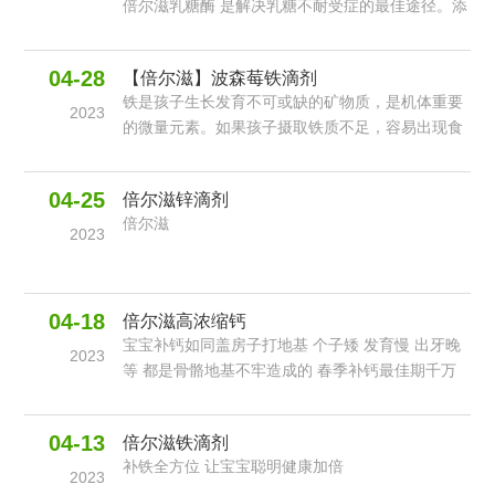
倍尔滋乳糖酶 是解决乳糖不耐受症的最佳途径。添
加乳糖酶定向水解大量的乳糖，从而提高乳糖不耐
症者对乳制品的消化能力。让每个人拥有牛奶的梦
04-28
【倍尔滋】波森莓铁滴剂
想成真，让每一个祖国的花朵都身体棒棒嗒
铁是孩子生长发育不可或缺的矿物质，是机体重要
2023
的微量元素。如果孩子摄取铁质不足，容易出现食
欲不振、爱生病、头晕、心悸等症状。甚至引起缺
铁性贫血，影响身体和脑部发育，不利于智力发
04-25
倍尔滋锌滴剂
展。
倍尔滋
2023
04-18
倍尔滋高浓缩钙
宝宝补钙如同盖房子打地基 个子矮 发育慢 出牙晚
2023
等 都是骨骼地基不牢造成的 春季补钙最佳期千万
不要错过
04-13
倍尔滋铁滴剂
补铁全方位 让宝宝聪明健康加倍
2023