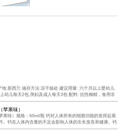
 产地:新西兰 储存方法:凉干燥处 建议用量: 六个月以上婴幼儿
上幼儿每天2包,孕妇及成人每天3包 配料: 抗性糊精，食用非
藻多糖，水苏糖，酵母 β-葡聚糖，针叶樱桃粉，黄金奇异果
N-乙酰神经氨酸...
（苹果味）
苹果味）规格：60ml/瓶 钙对人体所有的细胞功能的发挥起着
作。钙在人体内含量的不足会影响人体的生长发良和健康。钙
齿健康以及对神经信息传输中起到了重要的作用，此外它还有
肉功能，并激活一些消化酶的活性。钙是人体中一个必要的营