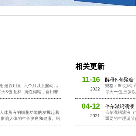
相关更新
11-16
酵母β-葡聚糖
燥处 建议用量: 六个月以上婴幼儿
规格：60克/桶
2022
天3包 配料: 抗性糊精，食用非
每天一包,三岁以
葡聚糖，针叶樱桃粉，黄金奇异果
活性酵母粉，岩
粉，接骨木莓粉，
04-12
倍尔滋钙滴液
钙对人体所有的细胞功能的发挥起着
倍尔滋钙滴液（
2021
会影响人体的生长发良和健康。钙
重要的生理调节
中起到了重要的作用，此外它还有
在维持骨骼和牙
的活性。钙是人体中一个必要的营
助于促进心脏肌