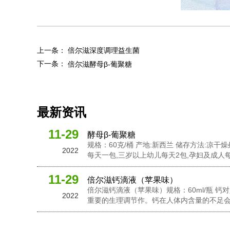
上一条：
倍尔滋深度调理益生菌
下一条：
倍尔滋酵母β-葡聚糖
最新资讯
11-29
酵母β-葡聚糖
规格：60克/桶 产地:新西兰 储存方法:凉干
2022
每天一包,三岁以上幼儿每天2包,孕妇及成人每
活性酵母粉，岩藻多糖，水苏糖，酵母 β-
粉，接骨木莓粉，N-乙酰神经氨酸...
11-29
倍尔滋钙滴液（苹果味）
倍尔滋钙滴液（苹果味）规格：60ml/瓶 
2022
重要的生理调节作。钙在人体内含量的不足
在维持骨骼和牙齿健康以及对神经信息传输
助于促进心脏肌肉功能，并激活一些消化酶