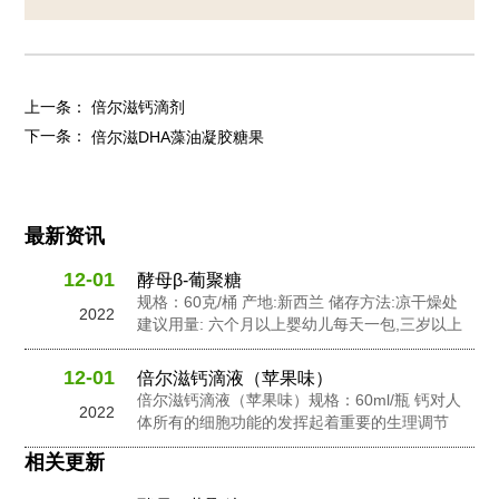
上一条：
倍尔滋钙滴剂
下一条：
倍尔滋DHA藻油凝胶糖果
最新资讯
12-01
酵母β-葡聚糖
规格：60克/桶 产地:新西兰 储存方法:凉干燥处
2022
建议用量: 六个月以上婴幼儿每天一包,三岁以上
幼儿每天2包,孕妇及成人每天3包 配料: 抗性糊
精，食用非活性酵母粉，岩藻多糖，水苏糖，酵
12-01
倍尔滋钙滴液（苹果味）
母 β-葡聚糖，针叶樱桃粉，黄金奇异果粉，接骨
倍尔滋钙滴液（苹果味）规格：60ml/瓶 钙对人
2022
木莓粉，N-乙酰神经氨酸...
体所有的细胞功能的发挥起着重要的生理调节
作。钙在人体内含量的不足会影响人体的生长发
相关更新
良和健康。钙在维持骨骼和牙齿健康以及对神经
信息传输中起到了重要的作用，此外它还有助于